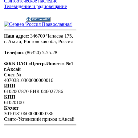
Святоотеческое наследие
Телевидение и радиовещание
Наш адрес
: 346700 Чапаева 175,
г. Аксай, Ростовская обл, Россия
Телефон
:
(86350) 5-55-28
ФКБ ОАО «Центр-Инвест» №1
г.Аксай
Счет №
40703810300000000016
ИНН
6102007870 БИК 046027786
КПП
610201001
К/счет
30101810600000000786
Свято-Успенский приход г.Аксай