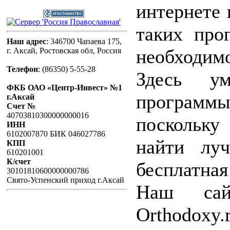
интернете 
таких про
Наш адрес
: 346700 Чапаева 175,
необходимо
г. Аксай, Ростовская обл, Россия
Телефон
:
(86350) 5-55-28
Здесь у
ФКБ ОАО «Центр-Инвест» №1
программы
г.Аксай
Счет №
40703810300000000016
поскольк
ИНН
6102007870 БИК 046027786
найти луч
КПП
610201001
К/счет
бесплатная
30101810600000000786
Свято-Успенский приход г.Аксай
Наш сай
Orthodoxy.