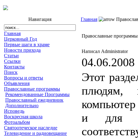
Навигация
Главная
Правосла
Главная
Православные программы
Церковный Год
Первые шаги в храме
Новости прихода
Написал Administrator
Статьи
04.06.2008
Ссылки
Контакты
Поиск
Этот разде
Вопросы и ответы
Объявления
плюдям, 
Православные программы
Рекомендованные Программы
Православный ежедневник
компьютер 
Дополнительно
Исповедь
и для и
Воскресная школа
Фотоальбом
соответ
Святоотеческое наследие
Телевидение и радиовещание