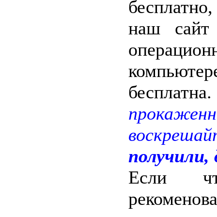
бесплатно,
наш сайт
операцион
компьютере
беспла
прокаже
воскреша
получили,
Если ч
рекомен