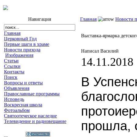
Навигация
Главная
Новости 
Главная
Выставка-ярмарка детског
Церковный Год
Первые шаги в храме
Новости прихода
Написал Василий
Изображения
14.11.2018
Статьи
Ссылки
Контакты
Поиск
В Успенс
Вопросы и ответы
Объявления
благосло
Православные программы
Исповедь
Воскресная школа
протоиер
Фотоальбом
Святоотеческое наследие
Телевидение и радиовещание
прошла, 