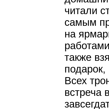
читали с
самым пр
на ярмар
работами
также вз
подарок,
Всех тро
встреча 
завсегда