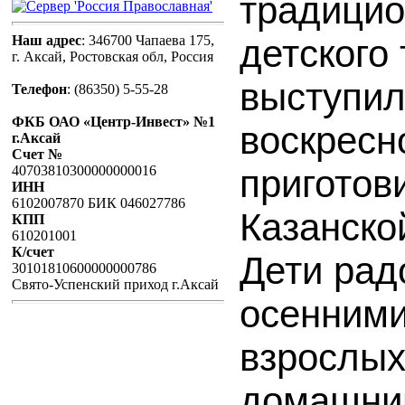
традицио
Наш адрес
: 346700 Чапаева 175,
детского
г. Аксай, Ростовская обл, Россия
выступил
Телефон
:
(86350) 5-55-28
ФКБ ОАО «Центр-Инвест» №1
воскресн
г.Аксай
Счет №
40703810300000000016
приготов
ИНН
6102007870 БИК 046027786
Казанско
КПП
610201001
К/счет
Дети рад
30101810600000000786
Свято-Успенский приход г.Аксай
осенними
взрослы
домашним